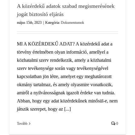
A közérdekű adatok szabad megismerésének
jogát biztosító eljárás
május 15th, 2023
|
Kategória:
Dokumentumok
MI A KÖZÉRDEKŰ ADAT? A közérdekű adat a
törvény értelmében olyan információ, amellyel a
közhatalmi szerv rendelkezik, amely a közhatalmi
szerv tevékenysége során vagy tevékenységével
kapcsolatban jön létre, amelyet egy meghatározott
okmány tartalmaz, és amely olyasmire vonatkozik,
amiről a nyilvánosságnak igazolt érdeke van tudnia.
Abban, hogy egy adat közérdekűnek minősül-e, nem
játszik szerepet, hogy az [...]
Tovább
0