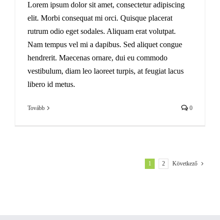
Lorem ipsum dolor sit amet, consectetur adipiscing
elit. Morbi consequat mi orci. Quisque placerat
rutrum odio eget sodales. Aliquam erat volutpat.
Nam tempus vel mi a dapibus. Sed aliquet congue
hendrerit. Maecenas ornare, dui eu commodo
vestibulum, diam leo laoreet turpis, at feugiat lacus
libero id metus.
Tovább
0
1
2
Következő