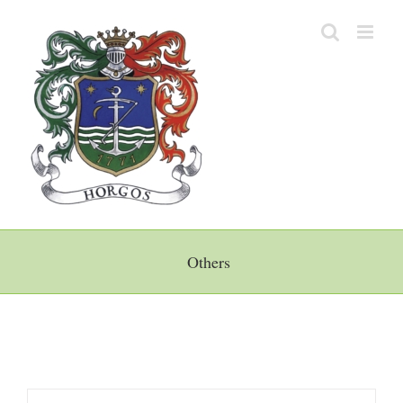
Kihagyás
Others