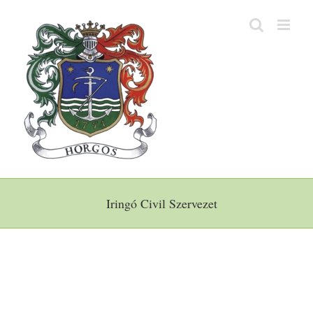
Kihagyás
Iringó Civil Szervezet